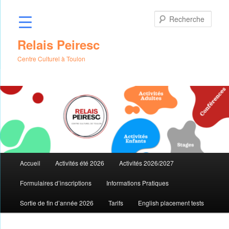
Aller
au
Rech
contenu
principal
Relais Peiresc
Centre Culturel à Toulon
Menu
Accueil
Activités été 2026
Activités 2026/2027
principal
Formulaires d’inscriptions
Informations Pratiques
Sortie de fin d’année 2026
Tarifs
English placement tests