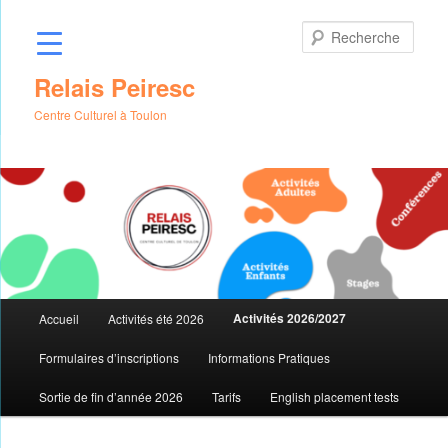
Aller
au
Rech
contenu
principal
Relais Peiresc
Centre Culturel à Toulon
Menu
Activités 2026/2027
Accueil
Activités été 2026
principal
Formulaires d’inscriptions
Informations Pratiques
Sortie de fin d’année 2026
Tarifs
English placement tests