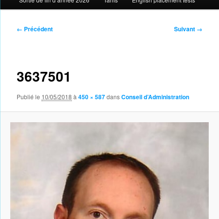
Navigation
← Précédent
Suivant →
des
images
3637501
Publié le
10/05/2018
à
450 × 587
dans
Conseil d’Administration