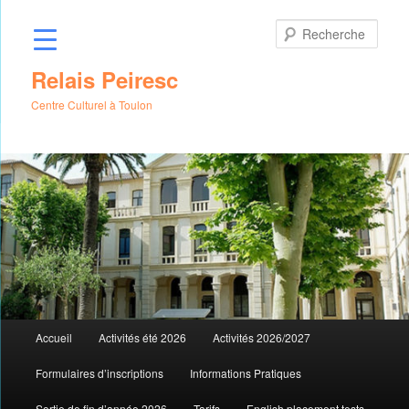
Aller
au
Rech
contenu
principal
Relais Peiresc
Centre Culturel à Toulon
Menu
Accueil
Activités été 2026
Activités 2026/2027
principal
Formulaires d’inscriptions
Informations Pratiques
Sortie de fin d’année 2026
Tarifs
English placement tests