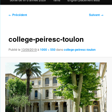
Navigation
← Précédent
Suivant →
des
images
college-peiresc-toulon
Publié le
13/09/2019
à
1000 × 550
dans
college-peiresc-toulon