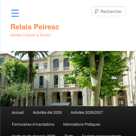
Aller
au
Rech
contenu
principal
Relais Peiresc
Centre Culturel à Toulon
Menu
Accueil
Activités été 2026
Activités 2026/2027
principal
Formulaires d’inscriptions
Informations Pratiques
Sortie de fin d’année 2026
Tarifs
English placement tests