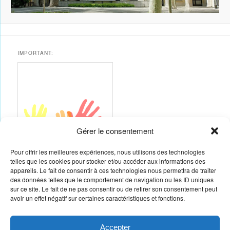
IMPORTANT:
Gérer le consentement
Pour offrir les meilleures expériences, nous utilisons des technologies
telles que les cookies pour stocker et/ou accéder aux informations des
appareils. Le fait de consentir à ces technologies nous permettra de traiter
Vous souhaitez animer des ateliers, exposer…
des données telles que le comportement de navigation ou les ID uniques
Toutes les compétences nous intéressent
sur ce site. Le fait de ne pas consentir ou de retirer son consentement peut
Contactez nous et voyons ce que nous pouvons faire ensemble
avoir un effet négatif sur certaines caractéristiques et fonctions.
09 51 06 66 20
07 82 14 62 08
Accepter