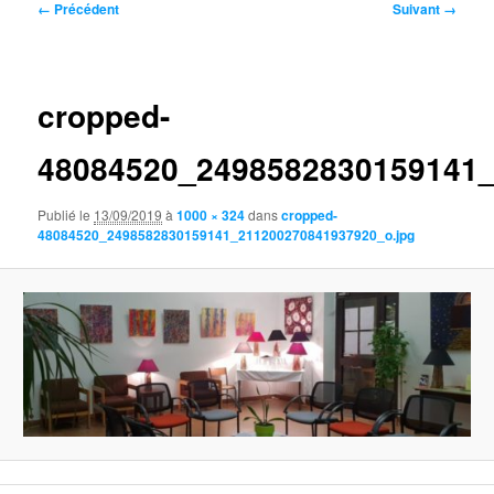
Navigation
← Précédent
Suivant →
des
images
cropped-
48084520_2498582830159141_
Publié le
13/09/2019
à
1000 × 324
dans
cropped-
48084520_2498582830159141_211200270841937920_o.jpg