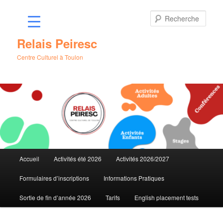
Aller
au
Rech
contenu
principal
Relais Peiresc
Centre Culturel à Toulon
Menu
Accueil
Activités été 2026
Activités 2026/2027
principal
Formulaires d’inscriptions
Informations Pratiques
Sortie de fin d’année 2026
Tarifs
English placement tests