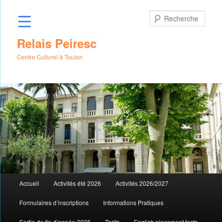
Aller
au
Rech
contenu
principal
Relais Peiresc
Centre Culturel à Toulon
Menu
Accueil
Activités été 2026
Activités 2026/2027
principal
Formulaires d’inscriptions
Informations Pratiques
Sortie de fin d’année 2026
Tarifs
English placement tests