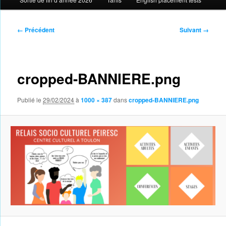
Navigation
← Précédent
Suivant →
des
images
cropped-BANNIERE.png
Publié le
29/02/2024
à
1000 × 387
dans
cropped-BANNIERE.png