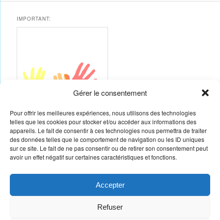
IMPORTANT:
Gérer le consentement
Pour offrir les meilleures expériences, nous utilisons des technologies
telles que les cookies pour stocker et/ou accéder aux informations des
appareils. Le fait de consentir à ces technologies nous permettra de traiter
Vous souhaitez animer des ateliers, exposer…
des données telles que le comportement de navigation ou les ID uniques
Toutes les compétences nous intéressent
sur ce site. Le fait de ne pas consentir ou de retirer son consentement peut
Contactez nous et voyons ce que nous pouvons faire ensemble
avoir un effet négatif sur certaines caractéristiques et fonctions.
09 51 06 66 20
07 82 14 62 08
Accepter
Refuser