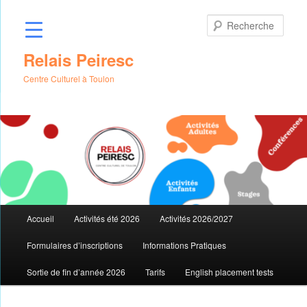
Aller
au
Rech
contenu
principal
Relais Peiresc
Centre Culturel à Toulon
Menu
Accueil
Activités été 2026
Activités 2026/2027
principal
Formulaires d’inscriptions
Informations Pratiques
Sortie de fin d’année 2026
Tarifs
English placement tests